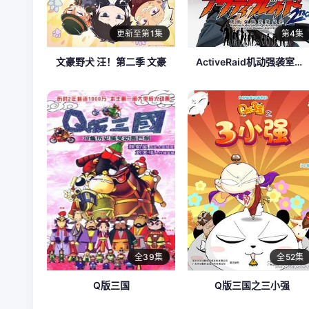
更新至第1集
第4集
文豪野犬 汪！第二季 文豪
ActiveRaid机动强袭室第八组第二季
全39集
全52集
Q版三国
Q版三国之三小强