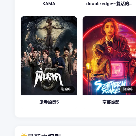
KAMA
double edge～复活的男人
热映中
热映中
鬼寺凶灵5
南部诡影