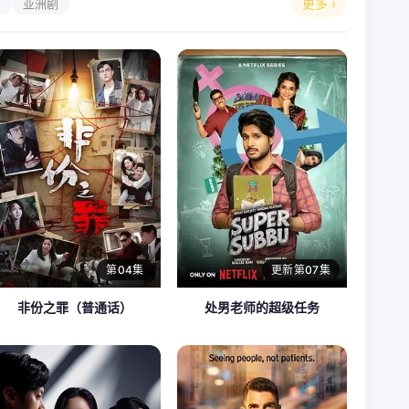
更多 ›
剧
亚洲剧
第04集
更新第07集
非份之罪（普通话）
处男老师的超级任务