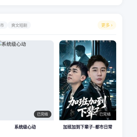
更多 ›
市
爽文短剧
已完结
已完结
系统级心动
加班加到下辈子-都市日常