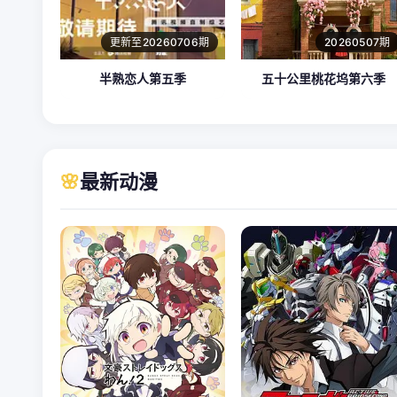
更新至20260706期
20260507期
半熟恋人第五季
五十公里桃花坞第六季
🌸
最新动漫