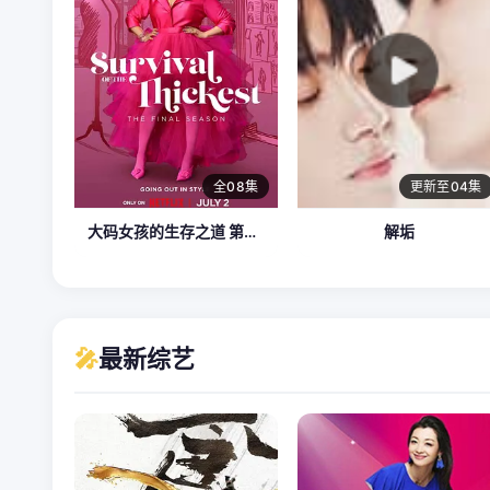
全08集
更新至04集
大码女孩的生存之道 第三季
解垢
🎤
最新综艺