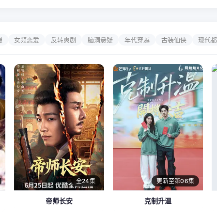
漫
女频恋爱
反转爽剧
脑洞悬疑
年代穿越
古装仙侠
现代都
全24集
更新至第06集
帝师长安
克制升温