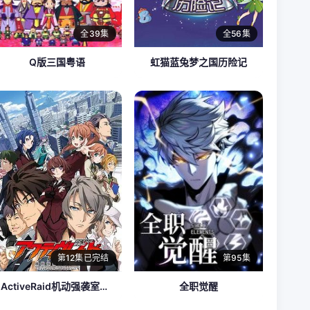
全39集
全56集
Q版三国粤语
虹猫蓝兔梦之国历险记
第12集已完结
第95集
ActiveRaid机动强袭室第八组
全职觉醒