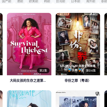
国产剧
港剧
欧美剧
韩剧
台湾剧
日本剧
海外剧
泰
第2集
第04集
大码女孩的生存之道第三季
非份之罪（粤语）