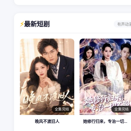
⚡
最新短剧
有声动
全集完结
全集完结
晚风不渡旧人
她修行归来，专治一切不服