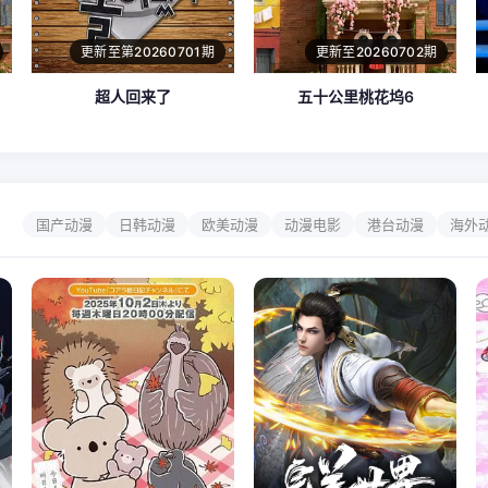
更新至第20260701期
更新至20260702期
超人回来了
五十公里桃花坞6
国产动漫
日韩动漫
欧美动漫
动漫电影
港台动漫
海外