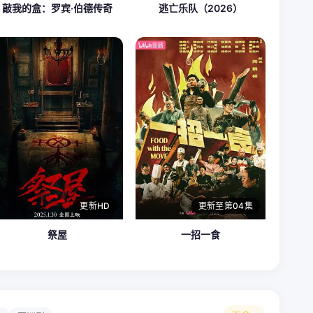
敲我的盒：罗宾·伯德传奇
逃亡乐队（2026）
更新HD
更新至第04集
祭屋
一招一食