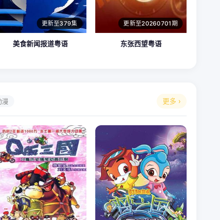
更新至379集
更新至20260701期
美食新闻报道粤语
东张西望粤语
更多 ›
动漫