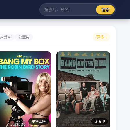
搜索
更多 ›
悬疑片
犯罪片
即将上映
热映中