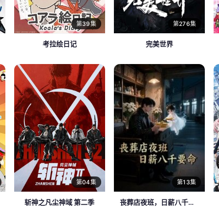
第39集
第276集
考拉绘日记
完美世界
第04集
第13集
斩神之凡尘神域 第二季
丧葬店夜班，日薪八千要命