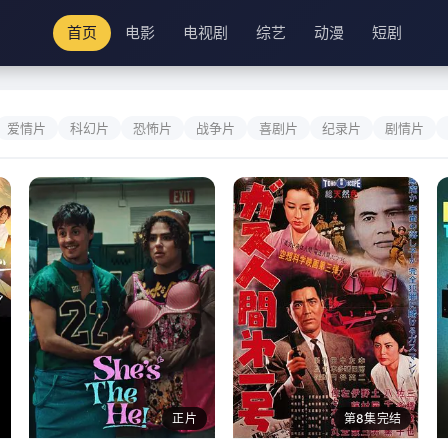
首页
电影
电视剧
综艺
动漫
短剧
爱情片
科幻片
恐怖片
战争片
喜剧片
纪录片
剧情片
正片
第8集完结