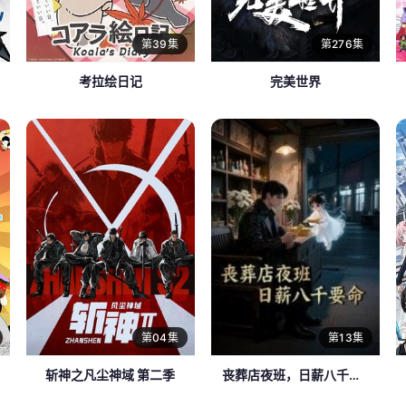
第39集
第276集
考拉绘日记
完美世界
第04集
第13集
斩神之凡尘神域 第二季
丧葬店夜班，日薪八千要命