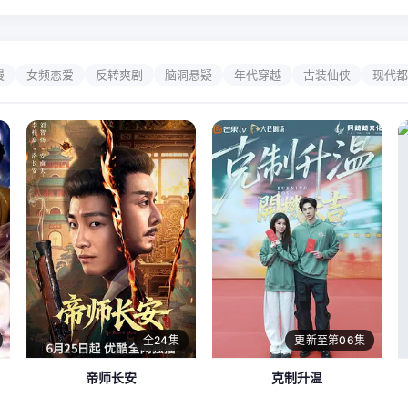
漫
女频恋爱
反转爽剧
脑洞悬疑
年代穿越
古装仙侠
现代都
全24集
更新至第06集
帝师长安
克制升温