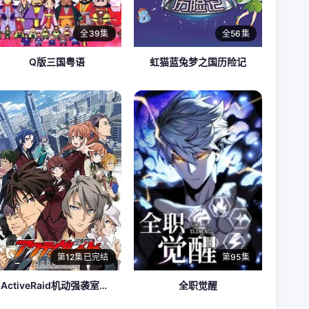
全39集
全56集
Q版三国粤语
虹猫蓝兔梦之国历险记
第12集已完结
第95集
ActiveRaid机动强袭室第八组
全职觉醒