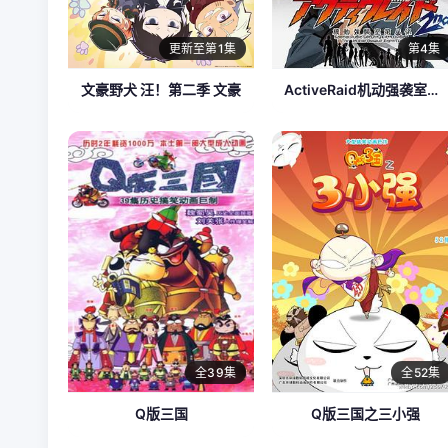
更新至第1集
第4集
文豪野犬 汪！第二季 文豪
ActiveRaid机动强袭室第八组第二季
全39集
全52集
Q版三国
Q版三国之三小强