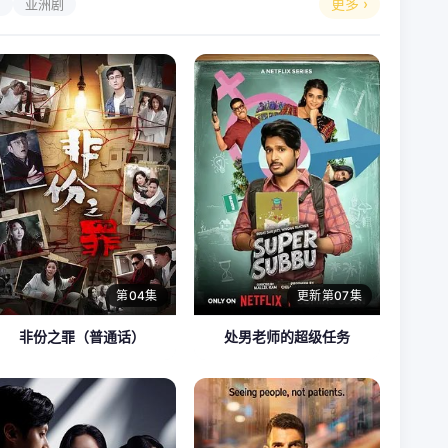
更多 ›
剧
亚洲剧
第04集
更新第07集
非份之罪（普通话）
处男老师的超级任务