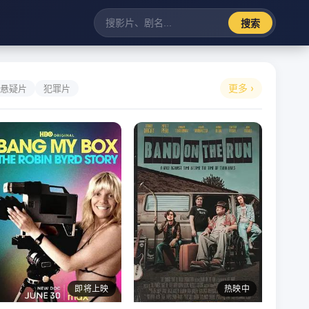
搜索
更多 ›
悬疑片
犯罪片
即将上映
热映中