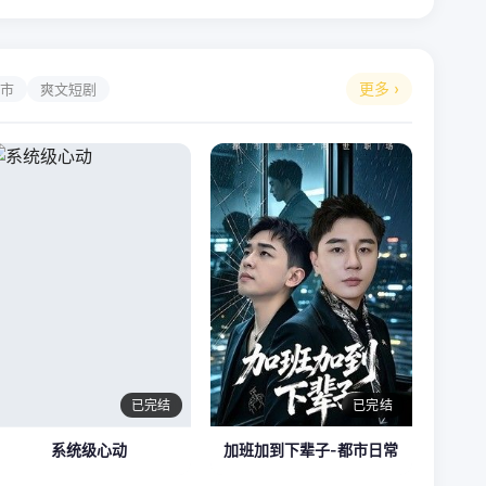
更多 ›
市
爽文短剧
已完结
已完结
系统级心动
加班加到下辈子-都市日常