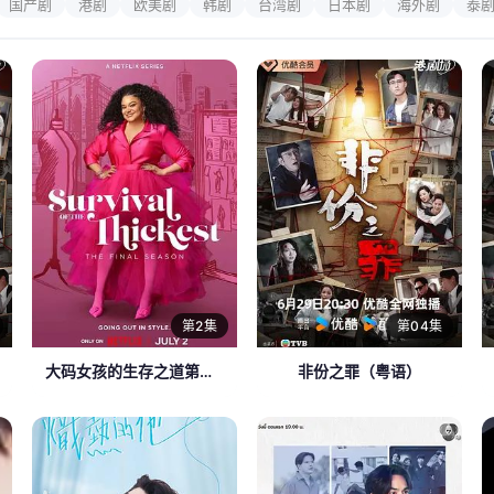
国产剧
港剧
欧美剧
韩剧
台湾剧
日本剧
海外剧
泰
第2集
第04集
大码女孩的生存之道第三季
非份之罪（粤语）