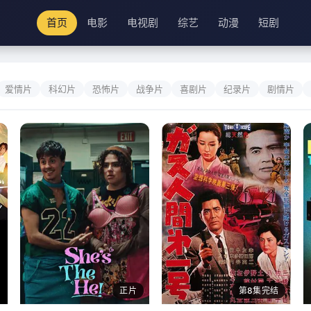
首页
电影
电视剧
综艺
动漫
短剧
爱情片
科幻片
恐怖片
战争片
喜剧片
纪录片
剧情片
正片
第8集完结