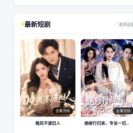
⚡
最新短剧
有声动
全集完结
全集完结
晚风不渡旧人
她修行归来，专治一切不服