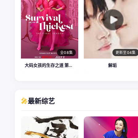
全08集
更新至04集
大码女孩的生存之道 第三季
解垢
🎤
最新综艺