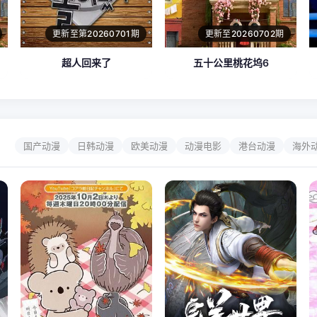
更新至第20260701期
更新至20260702期
超人回来了
五十公里桃花坞6
国产动漫
日韩动漫
欧美动漫
动漫电影
港台动漫
海外