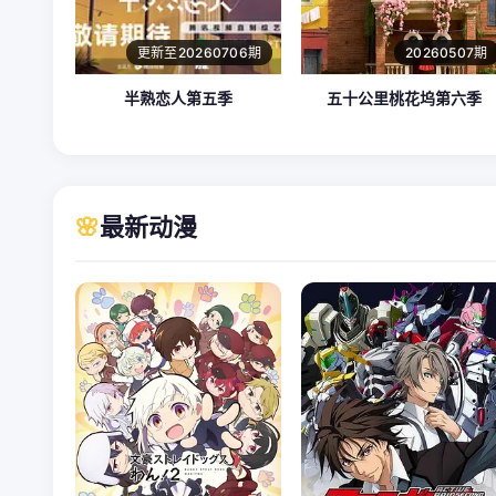
更新至20260706期
20260507期
半熟恋人第五季
五十公里桃花坞第六季
🌸
最新动漫