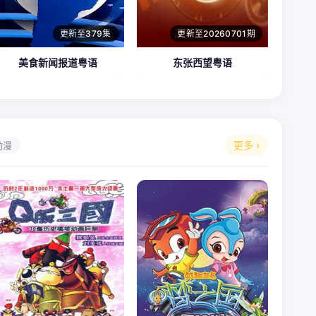
更新至379集
更新至20260701期
美食新闻报道粤语
东张西望粤语
更多 ›
动漫