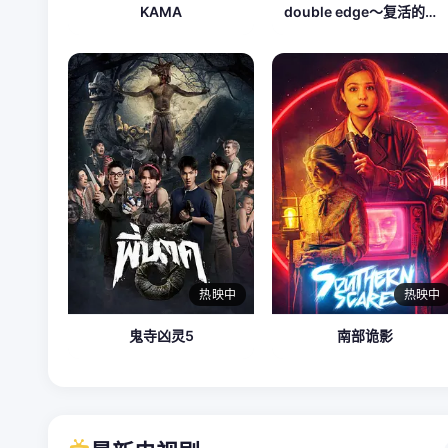
KAMA
double edge～复活的男人
热映中
热映中
鬼寺凶灵5
南部诡影